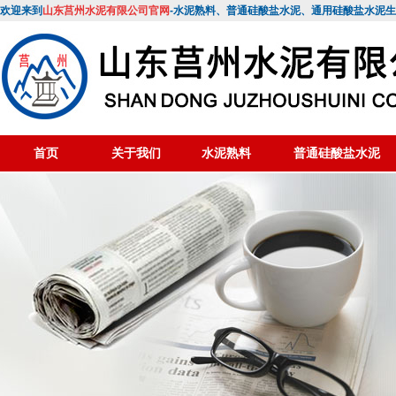
欢迎来到
山东莒州水泥有限公司官网
-水泥熟料、普通硅酸盐水泥、通用硅酸盐水泥
首页
关于我们
水泥熟料
普通硅酸盐水泥