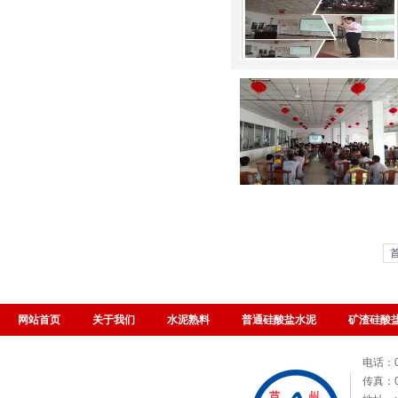
网站首页
关于我们
水泥熟料
普通硅酸盐水泥
矿渣硅酸
电话：06
传真：06