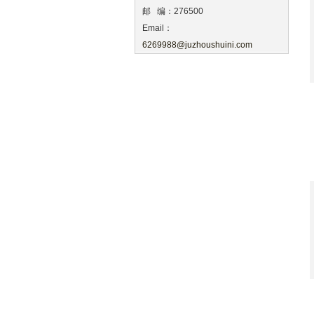
邮 编：276500
Email：
6269988@juzhoushuini.com
地 址：山东省莒县招贤工业园