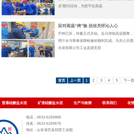
凉”慰问活动，为坚守在高温
应对高温“烤”验 丝丝关怀沁人心
芒种已至，仲夏正式开始。近日持续高温预警，
用汗水与青春保障检修的顺利完成。为关心关爱
水泥有限公司工会及团支部
首页
上一页
1
2
3
4
5
下一
普通硅酸盐水泥
矿渣硅酸盐水泥
生产与检测
联系我们
友
电话：0633-6269988
传真：0633-6269678
地址：山东省莒县招贤工业园