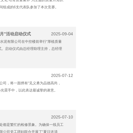
文化 培育质量素养”为主题的质量月知识
间组成的6支代表队参加了本次竞赛。
量月”活动启动仪式
2025-09-04
州水泥有限公司在中控楼前举行“厚植质量
仪式。启动仪式由总经理助理主持，总经理
2025-07-12
公司，将一面绣有“见义勇为品德高尚，
孙光震手中，以此表达最诚挚的谢意。
2025-07-10
处都是繁忙的检修景象。为确保一线员工
限公司党工团妇联合开展了“夏日送清