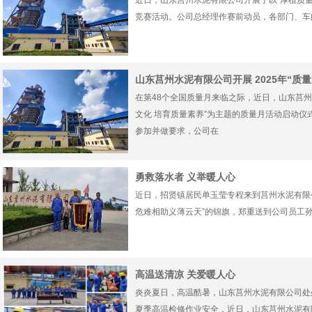
近日，山东莒州水泥有限公司开展了以“厚植质量
竞赛活动。公司总经理作赛前动员，各部门、车
山东莒州水泥有限公司开展 2025年“质
在第48个全国质量月来临之际，近日，山东莒
文化 培育质量素养”为主题的质量月活动启动
参加并做要求，公司在
勇救落水者 义举暖人心
近日，招贤镇居民单玉莹专程来到莒州水泥有限
危难相助义薄云天”的锦旗，郑重送到公司员工
高温送清凉 关爱暖人心
炎炎夏日，高温酷暑，山东莒州水泥有限公司处
夏季高温检修作业安全，近日，山东莒州水泥有