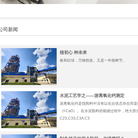
公司新闻
植初心 种未来
春风吐绿，万物勃发。又是一年植树节。
水泥工艺学之——游离氧化钙测定
游离氧化钙是指熟料中没有以化合状态存在而是
（f-CaO）。在水泥熟料的煅烧过程中，绝大部
C2S,C3S,C3A.C3